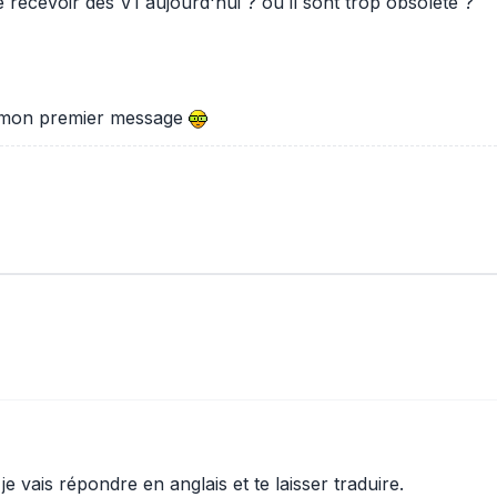
 recevoir des V1 aujourd'hui ? ou il sont trop obsolète ?
ur mon premier message
e vais répondre en anglais et te laisser traduire.