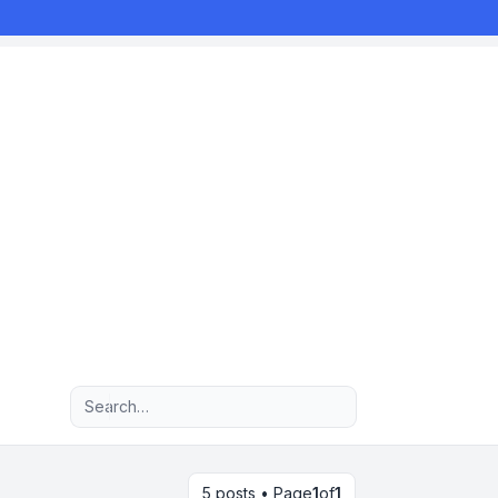
Advanced search
5 posts • Page
1
of
1