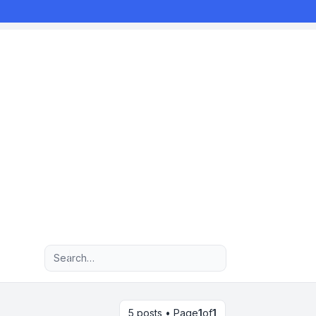
Advanced search
5 posts • Page
1
of
1