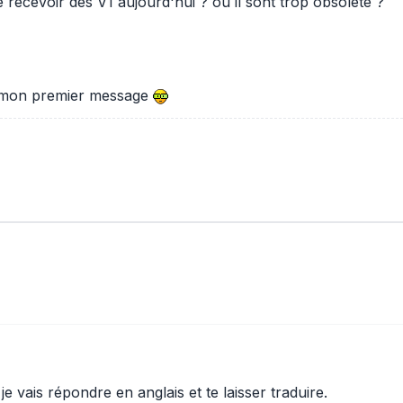
 recevoir des V1 aujourd'hui ? ou il sont trop obsolète ?
ur mon premier message
e vais répondre en anglais et te laisser traduire.